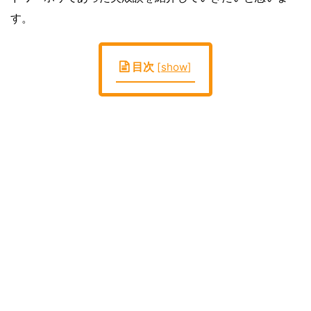
す。
目次
[
show
]