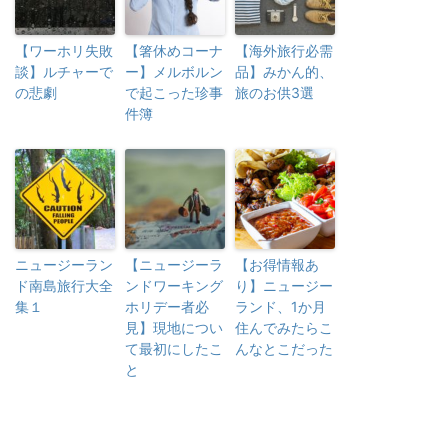
【ワーホリ失敗
【箸休めコーナ
【海外旅行必需
談】ルチャーで
ー】メルボルン
品】みかん的、
の悲劇
で起こった珍事
旅のお供3選
件簿
ニュージーラン
【ニュージーラ
【お得情報あ
ド南島旅行大全
ンドワーキング
り】ニュージー
集１
ホリデー者必
ランド、1か月
見】現地につい
住んでみたらこ
て最初にしたこ
んなとこだった
と