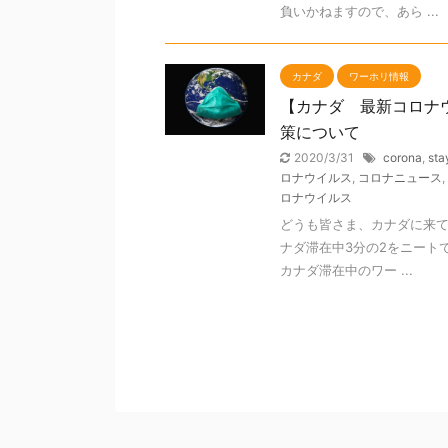
負いかねますので、あら ...
カナダ
ワーホリ情報
【カナダ 最新コロナ
策について
2020/3/31
corona
,
sta
ロナウイルス
,
コロナニュース
,
ロナウイルス
どうも皆さま、カナダに来て
ナダ滞在中3分の2をニート
カナダ滞在中のワー ...