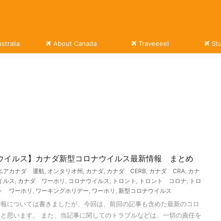
stralia
About Canada
Traveeeel
St
ウイルス】カナダ新型コロナウイルス最新情報 まとめ
エアカナダ 運航
,
オンタリオ州
,
カナダ
,
カナダ CERB
,
カナダ CRA
,
カナ
イルス
,
カナダ ワーホリ
,
コロナウイルス
,
トロント
,
トロント コロナ
,
トロ
ト ワーホリ
,
ワーキングホリデー
,
ワーホリ
,
新型コロナウイルス
情報については書きましたが、今回は、前回の記事も含めた最新のコロ
と思います。 また、当記事に関してのトラブルなどは、一切の責任を