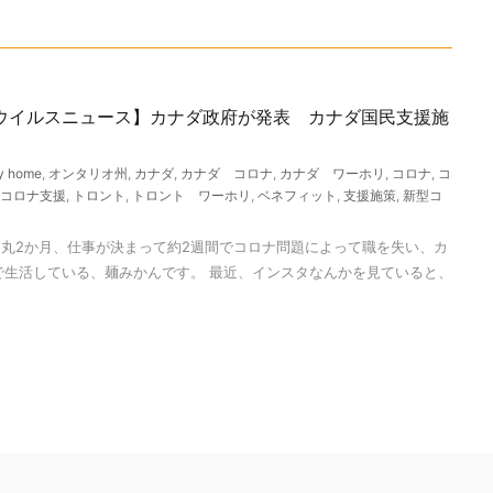
ウイルスニュース】カナダ政府が発表 カナダ国民支援施
y home
,
オンタリオ州
,
カナダ
,
カナダ コロナ
,
カナダ ワーホリ
,
コロナ
,
コ
コロナ支援
,
トロント
,
トロント ワーホリ
,
ベネフィット
,
支援施策
,
新型コ
丸2か月、仕事が決まって約2週間でコロナ問題によって職を失い、カ
で生活している、麺みかんです。 最近、インスタなんかを見ていると、