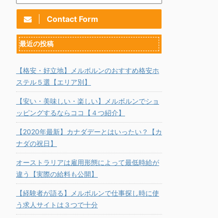
Contact Form
最近の投稿
【格安・好立地】メルボルンのおすすめ格安ホ
ステル５選【エリア別】
【安い・美味しい・楽しい】メルボルンでショ
ッピングするならココ【４つ紹介】
【2020年最新】カナダデーとはいったい？【カ
ナダの祝日】
オーストラリアは雇用形態によって最低時給が
違う【実際の給料も公開】
【経験者が語る】メルボルンで仕事探し時に使
う求人サイトは３つで十分